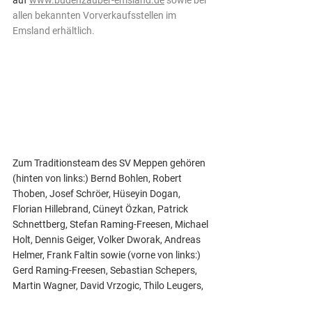
auf 
www.budenzauber-emsland.de
 sowie bei 
allen bekannten Vorverkaufsstellen im 
Emsland erhältlich.
Zum Traditionsteam des SV Meppen gehören 
(hinten von links:) Bernd Bohlen, Robert 
Thoben, Josef Schröer, Hüseyin Dogan, 
Florian Hillebrand, Cüneyt Özkan, Patrick 
Schnettberg, Stefan Raming-Freesen, Michael 
Holt, Dennis Geiger, Volker Dworak, Andreas 
Helmer, Frank Faltin sowie (vorne von links:) 
Gerd Raming-Freesen, Sebastian Schepers, 
Martin Wagner, David Vrzogic, Thilo Leugers, 
Marcus Antczak, Eray Bayraktar und Damir 