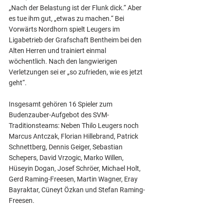
„Nach der Belastung ist der Flunk dick.“ Aber 
es tue ihm gut, „etwas zu machen.“ Bei 
Vorwärts Nordhorn spielt Leugers im 
Ligabetrieb der Grafschaft Bentheim bei den 
Alten Herren und trainiert einmal 
wöchentlich. Nach den langwierigen 
Verletzungen sei er „so zufrieden, wie es jetzt 
geht“.
Insgesamt gehören 16 Spieler zum 
Budenzauber-Aufgebot des SVM-
Traditionsteams: Neben Thilo Leugers noch 
Marcus Antczak, Florian Hillebrand, Patrick 
Schnettberg, Dennis Geiger, Sebastian 
Schepers, David Vrzogic, Marko Willen, 
Hüseyin Dogan, Josef Schröer, Michael Holt, 
Gerd Raming-Freesen, Martin Wagner, Eray 
Bayraktar, Cüneyt Özkan und Stefan Raming-
Freesen.