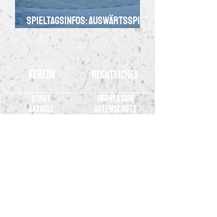
Spieltagsinfos: Auswärtsspiel
in duisburg
Verein
Rechtliches
Impressum
Start
Aktuell
Datenschutz
Teams
Kinderschutz
Stadion
SVM.TV
Fans
Verein
Partner
Kontakt