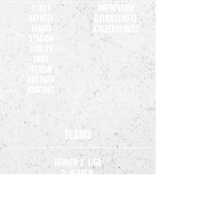
Impressum
Start
Aktuell
Datenschutz
Teams
Kinderschutz
Stadion
SVM.TV
Fans
Verein
Partner
Kontakt
Teams
Herren 3. Liga
2. Herren
3. Herren
Zweite Frauen
Bundesliga
Nachwuchsteam Frauen (U20)
Jugend-Teams