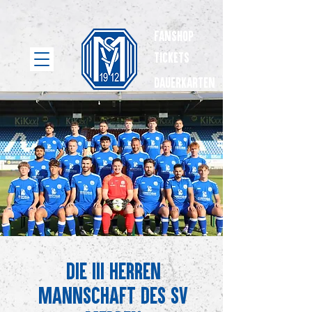
Fanshop
Tickets
dauerkarten
Die III Herren
Mannschaft des SV