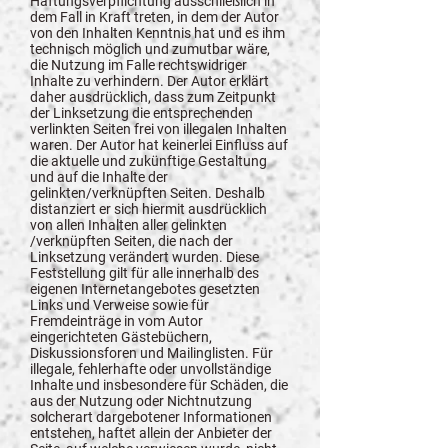
Haftungsverpflichtung ausschließlich in
dem Fall in Kraft treten, in dem der Autor
von den Inhalten Kenntnis hat und es ihm
technisch möglich und zumutbar wäre,
die Nutzung im Falle rechtswidriger
Inhalte zu verhindern. Der Autor erklärt
daher ausdrücklich, dass zum Zeitpunkt
der Linksetzung die entsprechenden
verlinkten Seiten frei von illegalen Inhalten
waren. Der Autor hat keinerlei Einfluss auf
die aktuelle und zukünftige Gestaltung
und auf die Inhalte der
gelinkten/verknüpften Seiten. Deshalb
distanziert er sich hiermit ausdrücklich
von allen Inhalten aller gelinkten
/verknüpften Seiten, die nach der
Linksetzung verändert wurden. Diese
Feststellung gilt für alle innerhalb des
eigenen Internetangebotes gesetzten
Links und Verweise sowie für
Fremdeinträge in vom Autor
eingerichteten Gästebüchern,
Diskussionsforen und Mailinglisten. Für
illegale, fehlerhafte oder unvollständige
Inhalte und insbesondere für Schäden, die
aus der Nutzung oder Nichtnutzung
solcherart dargebotener Informationen
entstehen, haftet allein der Anbieter der