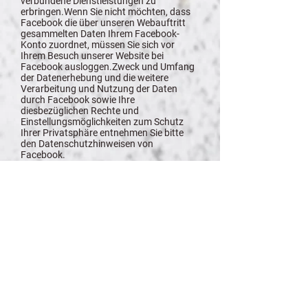
verbundene Dienstleistungen zu
erbringen.Wenn Sie nicht möchten, dass
Facebook die über unseren Webauftritt
gesammelten Daten Ihrem Facebook-
Konto zuordnet, müssen Sie sich vor
Ihrem Besuch unserer Website bei
Facebook ausloggen.Zweck und Umfang
der Datenerhebung und die weitere
Verarbeitung und Nutzung der Daten
durch Facebook sowie Ihre
diesbezüglichen Rechte und
Einstellungsmöglichkeiten zum Schutz
Ihrer Privatsphäre entnehmen Sie bitte
den Datenschutzhinweisen von
Facebook.
Google Analytics bei svmeppen.de
Diese Website benutzt Google Analytics,
einen Webanalysedienst der Google Inc.
(“Google”). Google Analytics verwendet
sog. “Cookies”, Textdateien, die auf Ihrem
Computer gespeichert werden und die
eine Analyse der Benutzung der Website
durch Sie ermöglichen.
Die durch den Cookie erzeugten
Informationen über Ihre Benutzung dieser