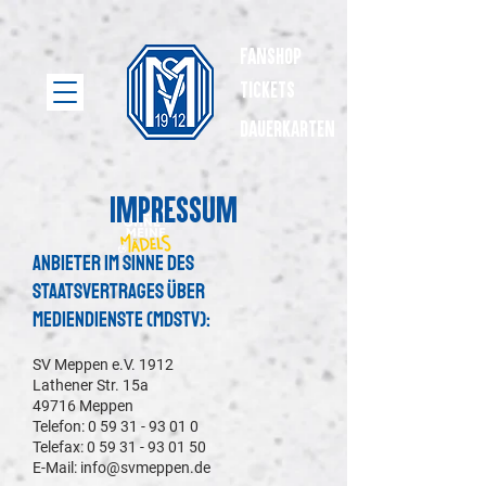
Fanshop
Tickets
dauerkarten
Impressum
Anbieter im Sinne des
Staatsvertrages über
Mediendienste (MDStV):
SV Meppen e.V. 1912
Lathener Str. 15a
49716 Meppen
Telefon: 0 59 31 - 93 01 0
Telefax: 0 59 31 - 93 01 50
E-Mail:
info@svmeppen.de