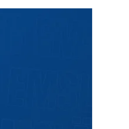
Im nicht öffentlichen Testspiel beim
Zweitligisten VfL Osnabrück hat sich der SV
Meppen mit 3:0 (0:0) durchgesetzt. Für die
Mannschaft von Trainer Lucas Beniermann war
es der letzte Test vor dem Saisonstart in der 3.
Liga. In den ersten 45 Minuten ließen die
Meppener nur wenig zu und versuchten
offensive Akzente zu setzen. Klare Torchancen
blieben jedoch auf beiden Seiten zunächst
Mangelware, sodass es mit einem torlosen
Remis in die Kabinen ging. Nach dem
Seitenwechsel b