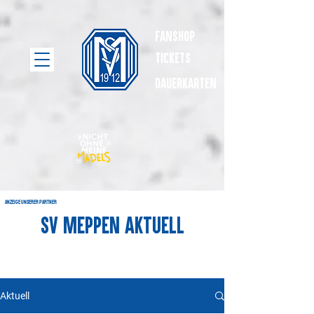
Fanshop
Tickets
dauerkarten
Anzeige unserer Partner
SV Meppen Aktuell
Aktuell