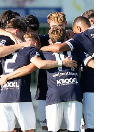
Dienstag Tickets für Duell gegen
HSC Hannover sichern
Foto: Picturepower Der freie Ticketverkauf für
das Viertelfinale im Krombacher-
Niedersachsenpokal des SV Meppen gegen den
HSC Hannover startet am Dienstag, 28. Juli, um
9 Uhr. Die Partie wird am Samstag, 22. August
2026, um 14 Uhr in der Hänsch-Arena
ausgetragen. Die Eintrittskarten können wie
gewohnt in der Geschäftsstelle sowie an allen
bekannten Vorverkaufsstellen erworben
werden. Tickets sind ab Verkaufsstart auch
bequem über den Online-Ticketshop des SV
Meppen erhältlich