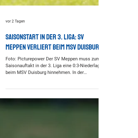
vor 2 Tagen
Saisonstart in der 3. Liga: SV
Meppen verliert beim MSV Duisburg
Foto: Picturepower Der SV Meppen muss zum
Saisonauftakt in der 3. Liga eine 0:3-Niederlage
beim MSV Duisburg hinnehmen. In der
Schauinsland-Reisen-Arena sorgten 25.406
Zuschauern (darunter 2043 SVM-Fans) für eine
Gänsehaut-Kulisse. Die Partie ging zunächst gut
los: Wenige Sekunden nach dem Anpfiff hatten
die Meppener direkt die erste Chance. Nachdem
Thorben Deters Oliver Issa Schmitt auf der
linken Seite in Szene gesetzt hatte, setzte sich