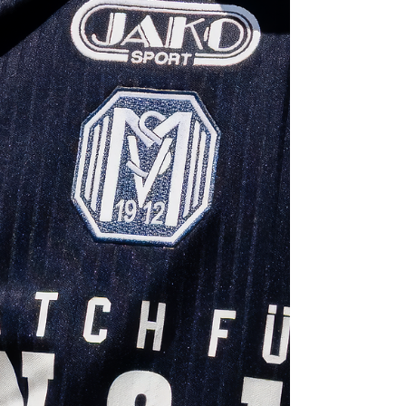
folgendes Statement: „Die 3. Liga hat sich in
den vergangenen Jahren zu einem
herausragenden Erfolgsmodell im deutschen
Profifußball entwickelt. Sie genießt national wie
international hohe Anerkennung und hat sich
als wichtige Entwicklungsplattform für Talente
etabliert. Mit ihrer s