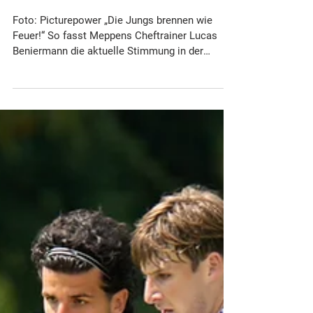
2.000 Meppener im Rücken: SVM heiß
auf den Drittliga-Start in Duisburg
Foto: Picturepower „Die Jungs brennen wie
Feuer!“ So fasst Meppens Cheftrainer Lucas
Beniermann die aktuelle Stimmung in der
Mannschaft zusammen. Nach der rund
siebenwöchigen Sommervorbereitung will der
Meister der Regionalliga Nord endlich die
Mission 3. Liga angehen. Die Euphorie in der
gesamten Region könnte nach dem sehnsüchtig
erwarteten Aufstieg kaum größer sein. Das
spiegelt auch der Ticketverkauf der Gästekarten
für den Saisonauftak t beim MSV Duisburg
wider: Bisher s