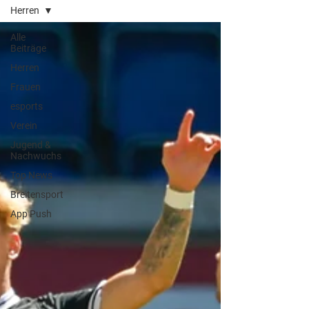
Herren
Alle
Beiträge
Herren
Frauen
esports
Verein
Jugend &
Nachwuchs
Top News
Breitensport
App Push