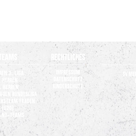
Teams
Rechtliches
Impressum
ren 3. Liga
SV Me
Datenschutz
. Herren
Kinderschutz
. Herren
rauen
Bundesliga
hsteam Frauen
(U20)
end-Teams