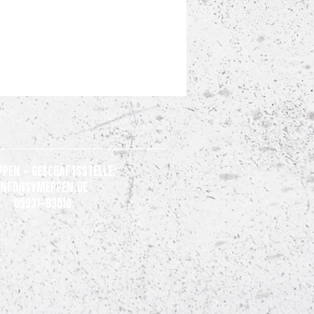
ppen - Geschäftsstelle:
Info@svmeppen.de
05931-93010