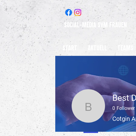
Social-Media SVM Frauen
Start
Aktuell
Teams
0
Follower
Best Digi
Cotgin A