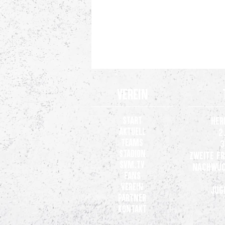
Verein
Start
Her
Aktuell
2
Teams
3
Stadion
Zweite F
SVM.TV
Nachwuc
Fans
Verein
Jug
Partner
Kontakt