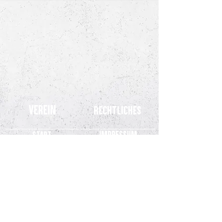
Verein
Rechtliches
Impressum
Start
Aktuell
Datenschutz
Teams
Kinderschutz
Stadion
SVM.TV
Fans
Verein
Partner
Kontakt