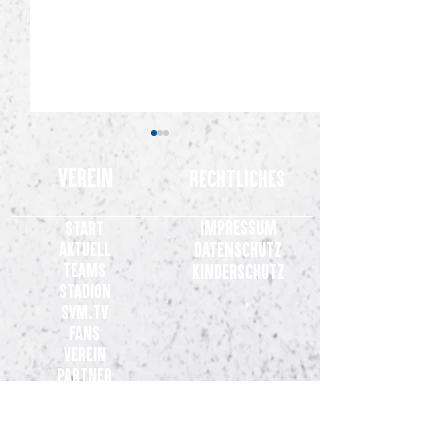
Verein
Rechtliches
Impressum
Start
Aktuell
Datenschutz
3.Liga eMeistersch
Teams
Kinderschutz
Stadion
SV Meppen E-Sports: 100€
SVM.TV
Erlös für die FIFA-Karte von
Fans
Thilo Leugers
Verein
Partner
Kontakt