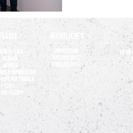
Teams
Rechtliches
Impressum
ren 3. Liga
SV Me
Datenschutz
. Herren
Kinderschutz
. Herren
rauen
Bundesliga
hsteam Frauen
(U20)
end-Teams