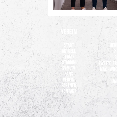
Verein
Start
Her
Aktuell
2
Teams
3
Stadion
Zweite F
SVM.TV
Nachwuc
Fans
Verein
Jug
Partner
Kontakt