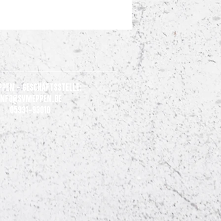
ppen - Geschäftsstelle:
Info@svmeppen.de
05931-93010