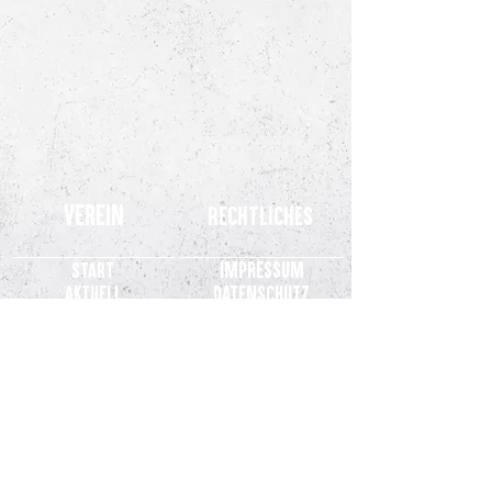
Verein
Rechtliches
Impressum
Start
Aktuell
Datenschutz
Teams
Kinderschutz
Stadion
SVM.TV
Fans
Verein
Partner
Kontakt