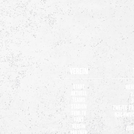
Verein
Start
Her
Aktuell
2
Teams
3
Stadion
Zweite F
SVM.TV
Nachwuc
Fans
Verein
Jug
Partner