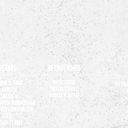
Teams
Rechtliches
Impressum
ren 3. Liga
SV Me
Datenschutz
. Herren
Kinderschutz
. Herren
rauen
Bundesliga
hsteam Frauen
(U20)
end-Teams