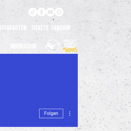
auerkarten
Tickets
Fanshop
Impressum
Weitere Optionen
Folgen