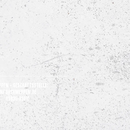
ppen - Geschäftsstelle:
Info@svmeppen.de
05931-93010