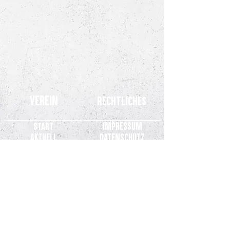
Verein
Rechtliches
Impressum
Start
Aktuell
Datenschutz
Teams
Kinderschutz
Stadion
SVM.TV
Fans
Verein
Partner
Kontakt