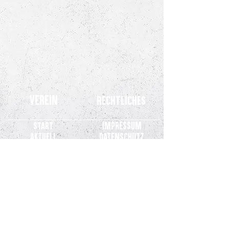
Verein
Rechtliches
Impressum
Start
Aktuell
Datenschutz
Teams
Kinderschutz
Stadion
SVM.TV
Fans
Verein
Partner
Kontakt