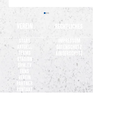
Verein
Rechtliches
Impressum
Start
Aktuell
Datenschutz
Teams
Kinderschutz
Stadion
Gemeinsames Statement der
+++ update +++ Son
SVM.TV
Clubs der 3. Liga
werden für den gu
Fans
versteigert
Verein
Partner
Kontakt
Teams