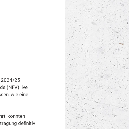
n 2024/25 
s (NFV) live 
en, wie eine 
rt, konnten 
ragung definitiv 