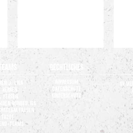
Teams
Rechtliches
Impressum
ren 3. Liga
SV Me
Datenschutz
. Herren
Kinderschutz
. Herren
rauen
Bundesliga
Gelungene Generalprobe: SV
Gemei
hsteam Frauen
Meppen gewinnt 3:0 beim VfL
der 3.
(U20)
Osnabrück
end-Teams