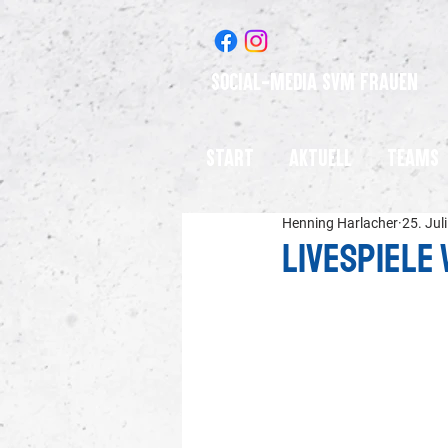
Social-Media SVM Frauen
Start
Aktuell
Teams
Henning Harlacher
25. Jul
Livespiele