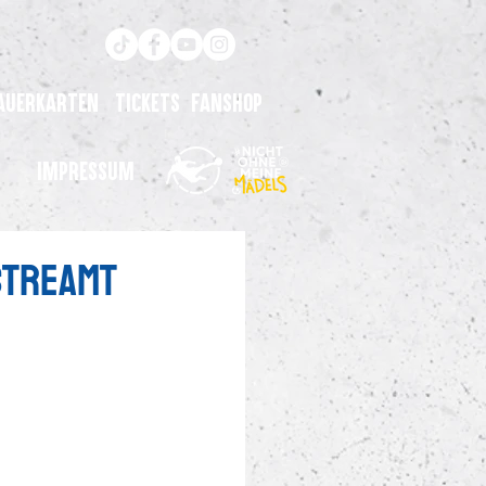
auerkarten
Tickets
Fanshop
Impressum
streamt