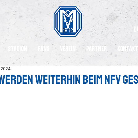
d
Stadion
Fans
Verein
Partner
Kontakt
i 2024
 werden weiterhin beim NFV ge