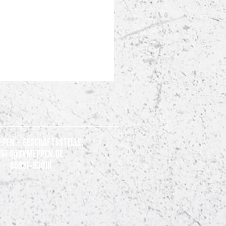
ppen - Geschäftsstelle:
Info@svmeppen.de
05931-93010
nsames Statement der Clubs
 Liga