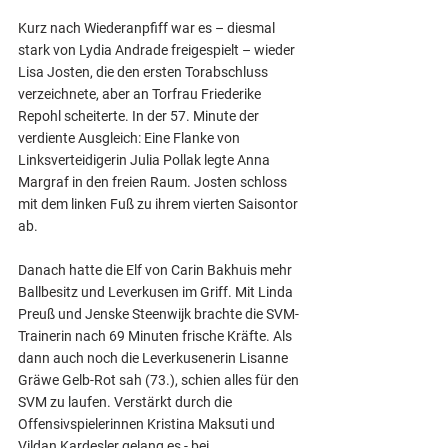
Kurz nach Wiederanpfiff war es – diesmal 
stark von Lydia Andrade freigespielt – wieder 
Lisa Josten, die den ersten Torabschluss 
verzeichnete, aber an Torfrau Friederike 
Repohl scheiterte. In der 57. Minute der 
verdiente Ausgleich: Eine Flanke von 
Linksverteidigerin Julia Pollak legte Anna 
Margraf in den freien Raum. Josten schloss 
mit dem linken Fuß zu ihrem vierten Saisontor 
ab.
Danach hatte die Elf von Carin Bakhuis mehr 
Ballbesitz und Leverkusen im Griff. Mit Linda 
Preuß und Jenske Steenwijk brachte die SVM-
Trainerin nach 69 Minuten frische Kräfte. Als 
dann auch noch die Leverkusenerin Lisanne 
Gräwe Gelb-Rot sah (73.), schien alles für den 
SVM zu laufen. Verstärkt durch die 
Offensivspielerinnen Kristina Maksuti und 
Vildan Kardesler gelang es - bei 