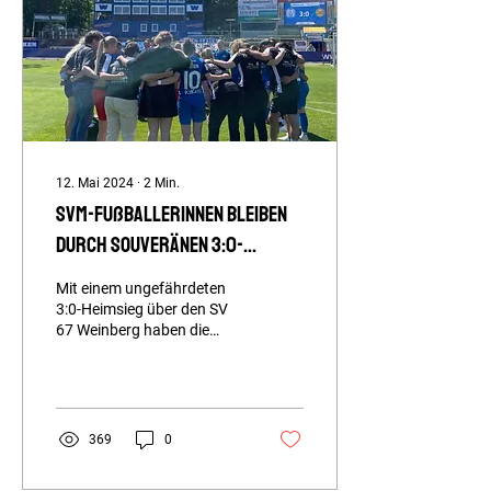
12. Mai 2024
∙
2
Min.
SVM-Fußballerinnen bleiben
durch souveränen 3:0-
Heimsieg oben dran
Mit einem ungefährdeten
3:0-Heimsieg über den SV
67 Weinberg haben die
Fußballerinnen des SV
Meppen heute Mittag ihre
Chancen auf den...
369
0