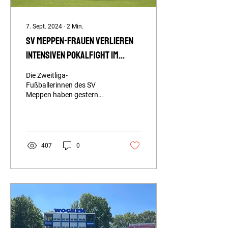
Sportfreunde...
7. Sept. 2024
∙
2
Min.
SV Meppen-Frauen verlieren
intensiven Pokalfight im
Elfmeterschießen
Die Zweitliga-
Fußballerinnen des SV
Meppen haben gestern
Nachmittag ganz knapp
eine Pokalsensation
verpasst. Das Team des
neuen...
407
0