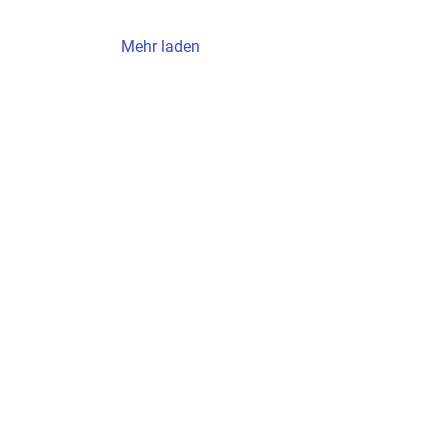
Mehr laden
Verein
Rechtliches
Impressum
Start
Aktuell
Datenschutz
Teams
Kinderschutz
Stadion
SVM.TV
Fans
Verein
Partner
Kontakt
Teams