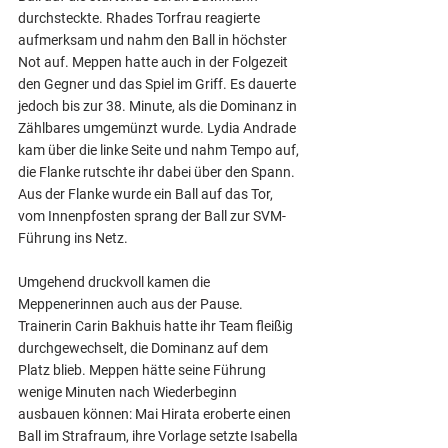
durchsteckte. Rhades Torfrau reagierte 
aufmerksam und nahm den Ball in höchster 
Not auf. Meppen hatte auch in der Folgezeit 
den Gegner und das Spiel im Griff. Es dauerte 
jedoch bis zur 38. Minute, als die Dominanz in 
Zählbares umgemünzt wurde. Lydia Andrade 
kam über die linke Seite und nahm Tempo auf, 
die Flanke rutschte ihr dabei über den Spann. 
Aus der Flanke wurde ein Ball auf das Tor, 
vom Innenpfosten sprang der Ball zur SVM- 
Führung ins Netz.
Umgehend druckvoll kamen die 
Meppenerinnen auch aus der Pause. 
Trainerin Carin Bakhuis hatte ihr Team fleißig 
durchgewechselt, die Dominanz auf dem 
Platz blieb. Meppen hätte seine Führung 
wenige Minuten nach Wiederbeginn 
ausbauen können: Mai Hirata eroberte einen 
Ball im Strafraum, ihre Vorlage setzte Isabella 