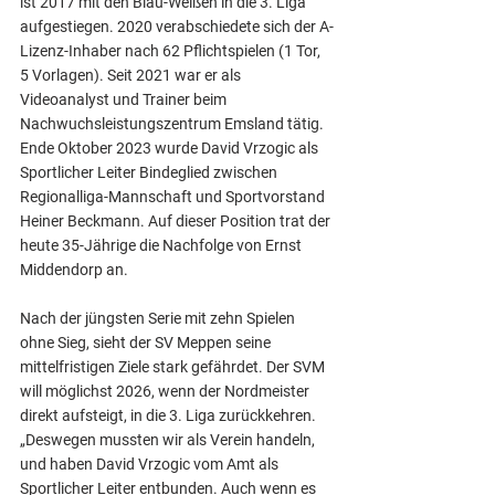
ist 2017 mit den Blau-Weißen in die 3. Liga 
aufgestiegen. 2020 verabschiedete sich der A-
Lizenz-Inhaber nach 62 Pflichtspielen (1 Tor, 
5 Vorlagen). Seit 2021 war er als 
Videoanalyst und Trainer beim 
Nachwuchsleistungszentrum Emsland tätig. 
Ende Oktober 2023 wurde David Vrzogic als 
Sportlicher Leiter Bindeglied zwischen 
Regionalliga-Mannschaft und Sportvorstand 
Heiner Beckmann. Auf dieser Position trat der 
heute 35-Jährige die Nachfolge von Ernst 
Middendorp an.
Nach der jüngsten Serie mit zehn Spielen 
ohne Sieg, sieht der SV Meppen seine 
mittelfristigen Ziele stark gefährdet. Der SVM 
will möglichst 2026, wenn der Nordmeister 
direkt aufsteigt, in die 3. Liga zurückkehren. 
„Deswegen mussten wir als Verein handeln, 
und haben David Vrzogic vom Amt als 
Sportlicher Leiter entbunden. Auch wenn es 