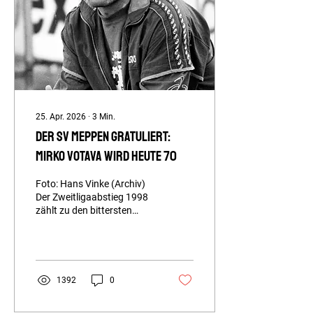
Zeit“, erklärte er zum 100-
jährigen Vereinsbestehen.
Am heutigen Mittwoch wird
er 85 Jahre alt. Der im
pommerschen Sabessow...
25. Apr. 2026
∙
3
Min.
Der SV Meppen gratuliert:
Mirko Votava wird heute 70
Foto: Hans Vinke (Archiv)
Der Zweitligaabstieg 1998
zählt zu den bittersten
Momenten in der
Vereinsgeschichte des SV
Meppen. Doch schnell
fanden die Emsländer einen
neuen Hoffnungsträger, der
1392
0
die Blau-Weißen wieder in
höhere Gefilde