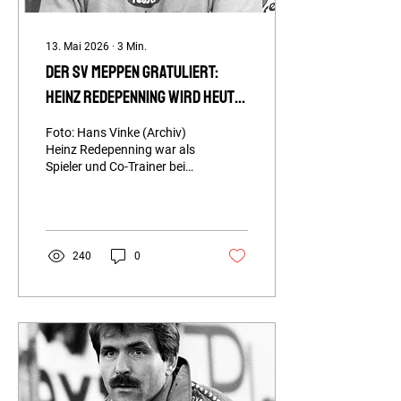
13. Mai 2026
∙
3
Min.
Der SV Meppen gratuliert:
Heinz Redepenning wird heute
85
Foto: Hans Vinke (Archiv)
Heinz Redepenning war als
Spieler und Co-Trainer beim
SV Meppen tätig. 1964
wurde er mit den Blau-
Weißen Meister der
Amateuroberliga
Niedersachsen. Der
240
0
Fußball-Lehrer, der als
Interimscoach für FC
Schalke 04 in der
Bundesliga verantwortlich
zeichnete, arbeitete später
an der Seite von Paul Linz
und Wolfgang Rolff wieder
in Meppen. „Eine schöne