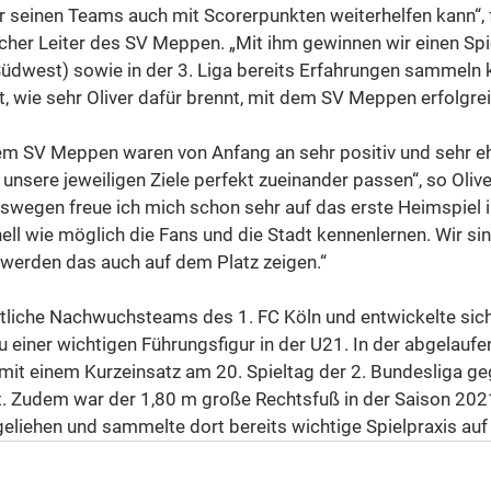
 seinen Teams auch mit Scorerpunkten weiterhelfen kann“, f
cher Leiter des SV Meppen. „Mit ihm gewinnen wir einen Spiel
Südwest) sowie in der 3. Liga bereits Erfahrungen sammeln k
, wie sehr Oliver dafür brennt, mit dem SV Meppen erfolgreic
m SV Meppen waren von Anfang an sehr positiv und sehr ehr
unsere jeweiligen Ziele perfekt zueinander passen“, so Olive
Deswegen freue ich mich schon sehr auf das erste Heimspiel 
ell wie möglich die Fans und die Stadt kennenlernen. Wir si
d werden das auch auf dem Platz zeigen.“
tliche Nachwuchsteams des 1. FC Köln und entwickelte sich
 einer wichtigen Führungsfigur in der U21. In der abgelaufe
mit einem Kurzeinsatz am 20. Spieltag der 2. Bundesliga ge
. Zudem war der 1,80 m große Rechtsfuß in der Saison 202
usgeliehen und sammelte dort bereits wichtige Spielpraxis au