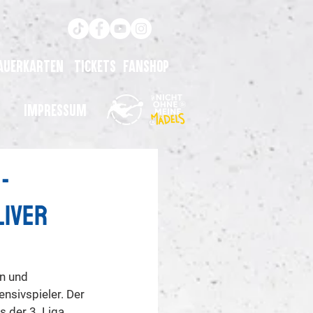
auerkarten
Tickets
Fanshop
Impressum
-
liver
n und 
ensivspieler. Der 
 der 3. Liga 