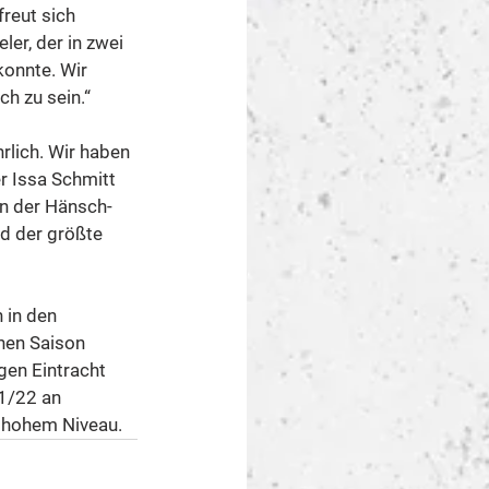
reut sich 
er, der in zwei 
onnte. Wir 
h zu sein.“
lich. Wir haben 
r Issa Schmitt 
in der Hänsch-
nd der größte 
 in den 
nen Saison 
gen Eintracht 
1/22 an 
f hohem Niveau.