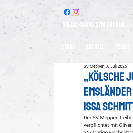
Social-Media SVM Frauen
Start
Aktuell
Teams
SV Meppen
3. Juli 2025
„Kölsche J
Emsländer 
Issa Schmit
Der SV Meppen treibt 
verpflichtet mit Olive
25-Jährige wechselt v