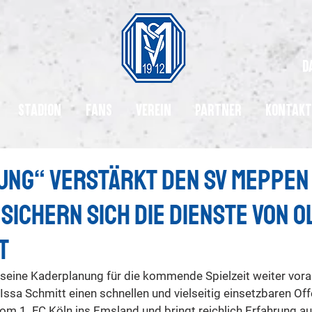
d
Stadion
Fans
Verein
Partner
Kontakt
ung“ verstärkt den SV Meppen 
sichern sich die Dienste von O
t
seine Kaderplanung für die kommende Spielzeit weiter vora
r Issa Schmitt einen schnellen und vielseitig einsetzbaren Off
om 1. FC Köln ins Emsland und bringt reichlich Erfahrung aus