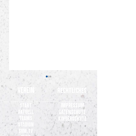
Verein
Rechtliches
Impressum
Start
Aktuell
Datenschutz
Teams
Kinderschutz
Stadion
Gelungene Generalprobe: SV
Gemeinsames State
SVM.TV
Meppen gewinnt 3:0 beim VfL
Clubs der 3. Liga