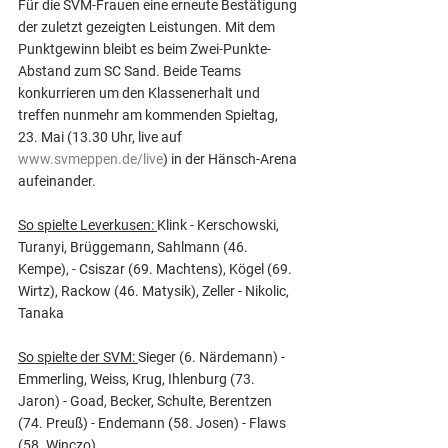
Für die SVM-Frauen eine erneute Bestätigung 
der zuletzt gezeigten Leistungen. Mit dem 
Punktgewinn bleibt es beim Zwei-Punkte-
Abstand zum SC Sand. Beide Teams 
konkurrieren um den Klassenerhalt und 
treffen nunmehr am kommenden Spieltag, 
23. Mai (13.30 Uhr, live auf 
www.svmeppen.de/live
) in der Hänsch-Arena 
aufeinander.
So spielte Leverkusen: 
Klink - Kerschowski, 
Turanyi, Brüggemann, Sahlmann (46. 
Kempe), - Csiszar (69. Machtens), Kögel (69. 
Wirtz), Rackow (46. Matysik), Zeller - Nikolic, 
Tanaka
So spielte der SVM: 
Sieger (6. Närdemann) - 
Emmerling, Weiss, Krug, Ihlenburg (73. 
Jaron) - Goad, Becker, Schulte, Berentzen 
(74. Preuß) - Endemann (58. Josen) - Flaws 
(58. Winczo)