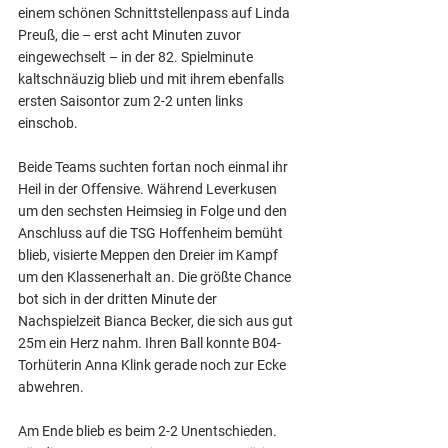
einem schönen Schnittstellenpass auf Linda 
Preuß, die – erst acht Minuten zuvor 
eingewechselt – in der 82. Spielminute 
kaltschnäuzig blieb und mit ihrem ebenfalls 
ersten Saisontor zum 2-2 unten links 
einschob. 
Beide Teams suchten fortan noch einmal ihr 
Heil in der Offensive. Während Leverkusen 
um den sechsten Heimsieg in Folge und den 
Anschluss auf die TSG Hoffenheim bemüht 
blieb, visierte Meppen den Dreier im Kampf 
um den Klassenerhalt an. Die größte Chance 
bot sich in der dritten Minute der 
Nachspielzeit Bianca Becker, die sich aus gut 
25m ein Herz nahm. Ihren Ball konnte B04-
Torhüterin Anna Klink gerade noch zur Ecke 
abwehren. 
Am Ende blieb es beim 2-2 Unentschieden. 