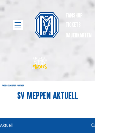
Fanshop
Tickets
dauerkarten
Anzeige unserer Partner
SV Meppen Aktuell
Aktuell