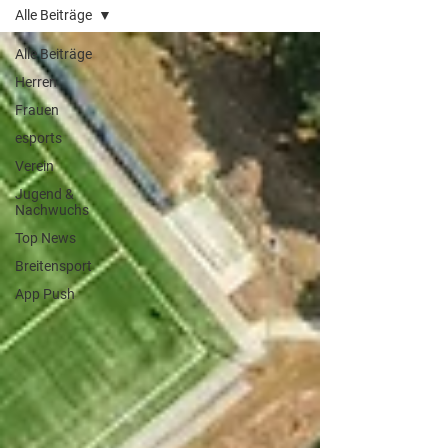
Alle Beiträge
Alle Beiträge
Herren
Frauen
esports
Verein
Jugend &
Nachwuchs
Top News
Breitensport
App Push