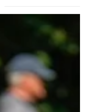
Foto: SV Meppen Endlich geht es wieder los:
Für die Frauen des SV Meppen beginnt am
Sonntag die neue Saison in der 2. Frauen-
Bundesliga. Zum Auftakt gastiert die
Mannschaft von Cheftrainerin Katharina Börger
bei der SG 99 Andernach. Anstoß der Partie ist
um 14 Uhr. „Die Vorfreude ist riesengroß.
Endlich können wir wieder richtig um etwas
kämpfen. Es geht um die ersten drei Punkte der
Saison“, freut sich Börger auf den Saisonstart.
Insgesamt zieht sie ein positives Fazit der v