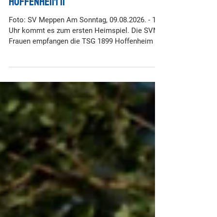
der SVM-Frauen gegen die TSG 1899
Hoffenheim ii
Foto: SV Meppen Am Sonntag, 09.08.2026. - 11
Uhr kommt es zum ersten Heimspiel. Die SVM-
Frauen empfangen die TSG 1899 Hoffenheim II
in der Hänsch-Arena, Meppen. Wir haben die
Wichtigsten Infos: • Die Hänsch-Arena öffnet
um 10:00 Uhr die Stadiontore. • Es wird
ausschließlich die „Kasse Jahnstrasse“
geöffnet sein. Wir bitten um frühzeitige Anreise.
• Wenn möglich, bitte die Tickets im VVK (z.B.
bei TIM, Tankstelle Lanfer) oder online:
https://t1p.de/vqlle sichern! • Der Eintrit