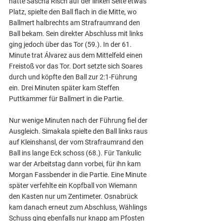
hatte Sascha Risch auf der linken Seite etwas 
Platz, spielte den Ball flach in die Mitte, wo 
Ballmert halbrechts am Strafraumrand den 
Ball bekam. Sein direkter Abschluss mit links 
ging jedoch über das Tor (59.). In der 61. 
Minute trat Álvarez aus dem Mittelfeld einen 
Freistoß vor das Tor. Dort setzte sich Soares 
durch und köpfte den Ball zur 2:1-Führung 
ein. Drei Minuten später kam Steffen 
Puttkammer für Ballmert in die Partie.
Nur wenige Minuten nach der Führung fiel der 
Ausgleich. Simakala spielte den Ball links raus 
auf Kleinshansl, der vom Strafraumrand den 
Ball ins lange Eck schoss (68.). Für Tankulic 
war der Arbeitstag dann vorbei, für ihn kam 
Morgan Fassbender in die Partie. Eine Minute 
später verfehlte ein Kopfball von Wiemann 
den Kasten nur um Zentimeter. Osnabrück 
kam danach erneut zum Abschluss, Wählings 
Schuss ging ebenfalls nur knapp am Pfosten 