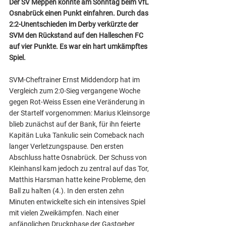
Der SV Meppen konnte am Sonntag beim VfL 
Osnabrück einen Punkt einfahren. Durch das 
2:2-Unentschieden im Derby verkürzte der 
SVM den Rückstand auf den Halleschen FC 
auf vier Punkte. Es war ein hart umkämpftes 
Spiel.
SVM-Cheftrainer Ernst Middendorp hat im 
Vergleich zum 2:0-Sieg vergangene Woche 
gegen Rot-Weiss Essen eine Veränderung in 
der Startelf vorgenommen: Marius Kleinsorge 
blieb zunächst auf der Bank, für ihn feierte 
Kapitän Luka Tankulic sein Comeback nach 
langer Verletzungspause. Den ersten 
Abschluss hatte Osnabrück. Der Schuss von 
Kleinhansl kam jedoch zu zentral auf das Tor, 
Matthis Harsman hatte keine Probleme, den 
Ball zu halten (4.). In den ersten zehn 
Minuten entwickelte sich ein intensives Spiel 
mit vielen Zweikämpfen. Nach einer 
anfänglichen Druckphase der Gastgeber 