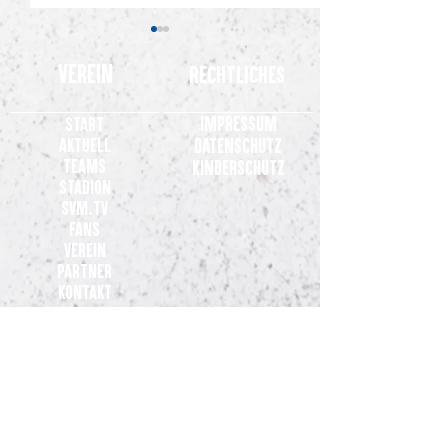
Verein
Rechtliches
Impressum
Start
Aktuell
Datenschutz
Teams
Kinderschutz
Stadion
Gemeinsames Statement der
+++ update +++ Son
SVM.TV
Clubs der 3. Liga
werden für den gu
Fans
versteigert
Verein
Partner
Kontakt
Teams
Herren 3. Liga