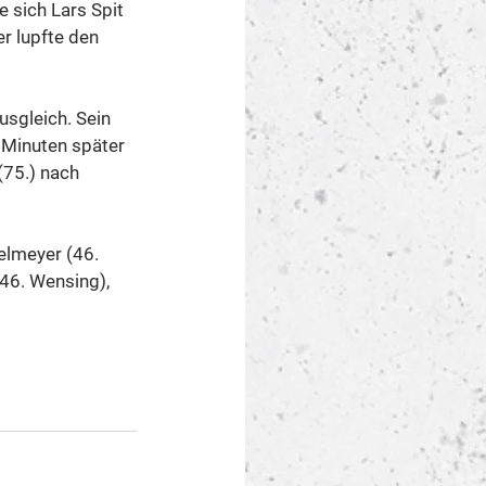
e sich Lars Spit 
r lupfte den 
sgleich. Sein 
Minuten später 
75.) nach 
elmeyer (46. 
(46. Wensing), 