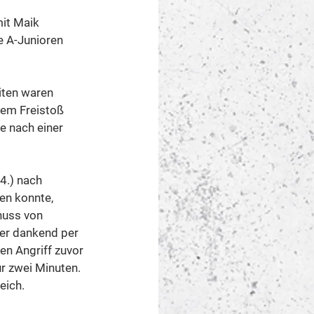
it Maik 
e A-Junioren 
iten waren 
nem Freistoß 
e nach einer 
4.) nach 
en konnte, 
huss von 
der dankend per 
en Angriff zuvor 
ur zwei Minuten. 
eich.