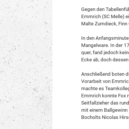
Gegen den Tabellenfüh
Emmrich (SC Melle) ei
Malte Zumdieck, Finn
In den Anfangsminuten
Mangelware. In der 17
quer, fand jedoch kein
Ecke ab, doch dessen
Anschließend boten d
Vorarbeit von Emmric
machte es Teamkolleg
Emmrich konnte Fox no
Seitfallzieher das run
mit einem Ballgewinn a
Bocholts Nicolas Hirs