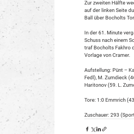
Zur zweiten Hälfte wec
auf der linken Seite 
Ball über Bocholts To
In der 61. Minute ver
Schuss nach einem So
traf Bocholts Fakhro 
Vorlage von Cramer.
Aufstellung: Pünt – K
Fedl), M. Zumdieck (46
Haritonov (59. L. Zum
Tore: 1:0 Emmrich (43.
Zuschauer: 293 (Spor