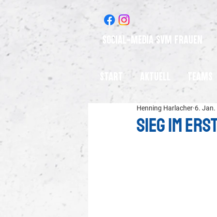
Social-Media SVM Frauen
Start
Aktuell
Teams
Henning Harlacher
6. Jan.
Sieg im ers