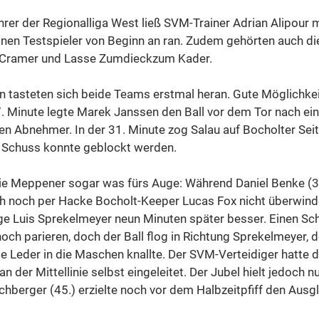
rer der Regionalliga West ließ SVM-Trainer Adrian Alipour m
nen Testspieler von Beginn an ran. Zudem gehörten auch di
 Cramer und Lasse Zumdieckzum Kader.
 tasteten sich beide Teams erstmal heran. Gute Möglichke
. Minute legte Marek Janssen den Ball vor dem Tor nach ei
en Abnehmer. In der 31. Minute zog Salau auf Bocholter Seit
 Schuss konnte geblockt werden.
ie Meppener sogar was fürs Auge: Während Daniel Benke (3
h noch per Hacke Bocholt-Keeper Lucas Fox nicht überwind
e Luis Sprekelmeyer neun Minuten später besser. Einen Sc
ch parieren, doch der Ball flog in Richtung Sprekelmeyer, 
de Leder in die Maschen knallte. Der SVM-Verteidiger hatte d
n der Mittellinie selbst eingeleitet. Der Jubel hielt jedoch n
chberger (45.) erzielte noch vor dem Halbzeitpfiff den Ausgl