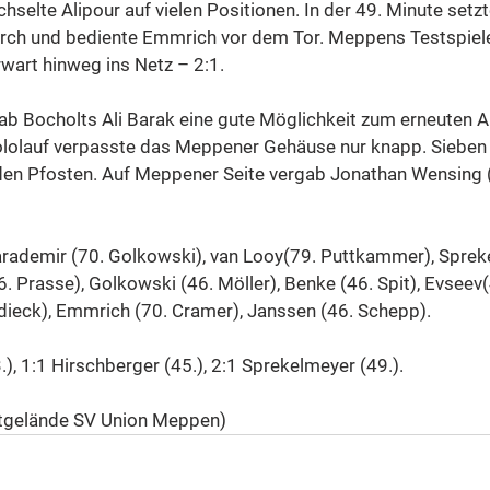
hselte Alipour auf vielen Positionen. In der 49. Minute setzt
durch und bediente Emmrich vor dem Tor. Meppens Testspiele
rwart hinweg ins Netz – 2:1.
gab Bocholts Ali Barak eine gute Möglichkeit zum erneuten Au
lolauf verpasste das Meppener Gehäuse nur knapp. Sieben 
den Pfosten. Auf Meppener Seite vergab Jonathan Wensing (
arademir (70. Golkowski), van Looy(79. Puttkammer), Sprek
. Prasse), Golkowski (46. Möller), Benke (46. Spit), Evseev
dieck), Emmrich (70. Cramer), Janssen (46. Schepp).
), 1:1 Hirschberger (45.), 2:1 Sprekelmeyer (49.).
tgelände SV Union Meppen)