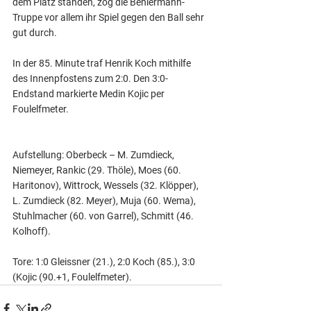
dem Platz standen, zog die Beniermann-
Truppe vor allem ihr Spiel gegen den Ball sehr 
gut durch.
In der 85. Minute traf Henrik Koch mithilfe 
des Innenpfostens zum 2:0. Den 3:0-
Endstand markierte Medin Kojic per 
Foulelfmeter.
Aufstellung: Oberbeck – M. Zumdieck, 
Niemeyer, Rankic (29. Thöle), Moes (60. 
Haritonov), Wittrock, Wessels (32. Klöpper), 
L. Zumdieck (82. Meyer), Muja (60. Wema), 
Stuhlmacher (60. von Garrel), Schmitt (46. 
Kolhoff).
Tore: 1:0 Gleissner (21.), 2:0 Koch (85.), 3:0 
(Kojic (90.+1, Foulelfmeter).