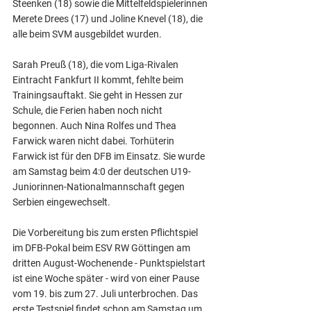
Steenken (18) sowie die Mittelfeldspielerinnen 
Merete Drees (17) und Joline Knevel (18), die 
alle beim SVM ausgebildet wurden.
Sarah Preuß (18), die vom Liga-Rivalen 
Eintracht Fankfurt II kommt, fehlte beim 
Trainingsauftakt. Sie geht in Hessen zur 
Schule, die Ferien haben noch nicht 
begonnen. Auch Nina Rolfes und Thea 
Farwick waren nicht dabei. Torhüterin 
Farwick ist für den DFB im Einsatz. Sie wurde 
am Samstag beim 4:0 der deutschen U19-
Juniorinnen-Nationalmannschaft gegen 
Serbien eingewechselt.
Die Vorbereitung bis zum ersten Pflichtspiel 
im DFB-Pokal beim ESV RW Göttingen am 
dritten August-Wochenende - Punktspielstart 
ist eine Woche später - wird von einer Pause 
vom 19. bis zum 27. Juli unterbrochen. Das 
erste Testspiel findet schon am Samstag um 