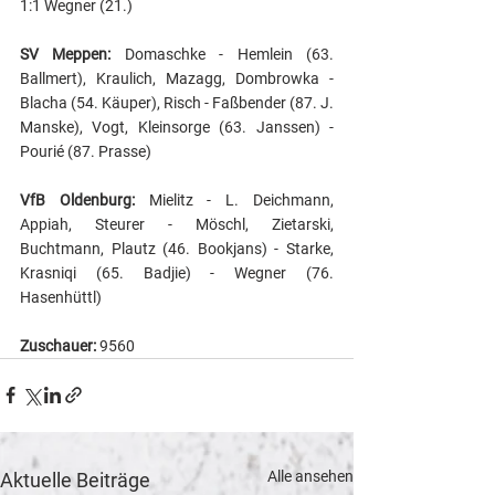
1:1 Wegner (21.)
SV Meppen:
 Domaschke - Hemlein (63. 
Ballmert), Kraulich, Mazagg, Dombrowka - 
Blacha (54. Käuper), Risch - Faßbender (87. J. 
Manske), Vogt, Kleinsorge (63. Janssen) - 
Pourié (87. Prasse)
VfB Oldenburg:
 Mielitz - L. Deichmann, 
Appiah, Steurer - Möschl, Zietarski, 
Buchtmann, Plautz (46. Bookjans) - Starke, 
Krasniqi (65. Badjie) - Wegner (76. 
Hasenhüttl)
Zuschauer:
 9560
Alle ansehen
Aktuelle Beiträge