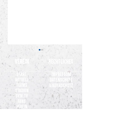
Verein
Rechtliches
Impressum
Start
Aktuell
Datenschutz
Teams
Kinderschutz
Stadion
2.000 Meppener im Rücken: SVM
Gelungene General
SVM.TV
heiß auf den Drittliga-Start in
Meppen gewinnt 3:0 
Fans
Duisburg
Osnabrück
Verein
Partner