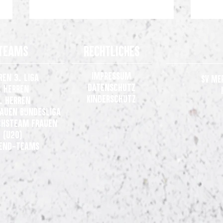
Teams
Rechtliches
Impressum
ren 3. Liga
SV Me
Datenschutz
. Herren
Kinderschutz
. Herren
rauen
Bundesliga
Auftakt nach Maß: SV Meppen
Gelun
hsteam Frauen
entführt drei Punkte aus
Meppe
(U20)
Andernach
Osnab
end-Teams