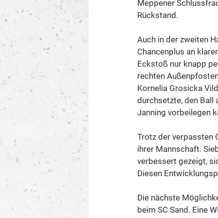
Meppener Schlussfrau 
Rückstand.
Auch in der zweiten H
Chancenplus an klaren
Eckstoß nur knapp per
rechten Außenpfosten 
Kornelia Grosicka Vil
durchsetzte, den Ball
Janning vorbeilegen k
Trotz der verpassten 
ihrer Mannschaft. Sieb
verbessert gezeigt, si
Diesen Entwicklungspr
Die nächste Möglichk
beim SC Sand. Eine Woc