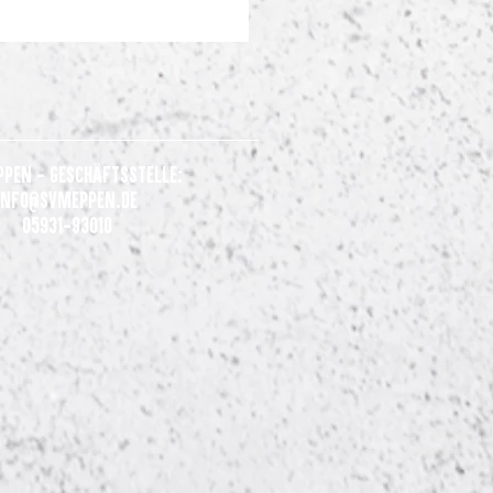
ppen - Geschäftsstelle:
Info@svmeppen.de
05931-93010
gene Generalprobe: SV
n gewinnt 3:0 beim VfL
rück