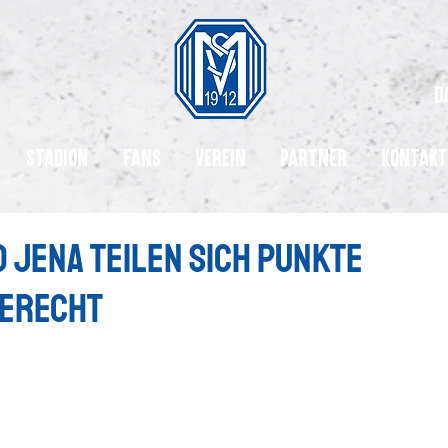
d
Stadion
Fans
Verein
Partner
Kontakt
 Jena teilen sich Punkte
gerecht