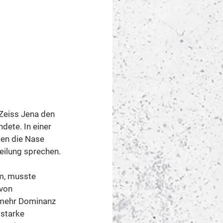
Zeiss Jena den 
ete. In einer 
en die Nase 
eilung sprechen.
m, musste 
von 
a mehr Dominanz 
starke 