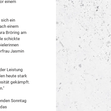
or einem 
sich ein 
nach einem 
ura Bröring am 
e schickte 
ielerinnen 
orfrau Jasmin 
der Leistung 
len heute stark 
nsität gekämpft. 
n."
enden Sonntag 
 das 