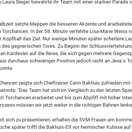
Laura Sieger bewahrte ihr Team mit einer starken Parade v
albzeit setzte Meppen die besseren Akzente und erarbeitete 
 Torchancen. In der 58. Minute verfehlte Lisa-Marie Weiss 
 Kopfball das Ziel. Nur wenige Minuten später scheitere La
des gegnerischen Tores. Zu Beginn der Schlussviertelstund
dan Kardesler auf die Reise, die sich gegen mehrere Gegensp
 aus durchaus schwieriger Position jedoch nicht an Jena´s T
onnte.
Chancen zeigte sich Cheftrainer Carin Bakhuis zufrieden mit 
etonte: "Das Team hat sich im Vergleich zu den letzten Spie
ch Torchancen erarbeitet und bis zum Abpfiff mit hoher Inte
ozess müssen wir jetzt weiter in die richtigen Bahnen lenke
eit sich zu präsentieren, erhalten die SVM-Frauen am komm
he später trifft die Bakhuis-Elf vor heimischer Kulisse auf