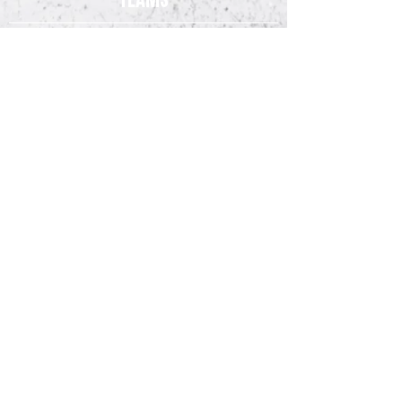
Herren 3. Liga
2. Herren
3. Herren
Zweite Frauen
Bundesliga
Nachwuchsteam Frauen (U20)
Jugend-Teams
SV Meppen 1912 e.V.
Lathener Str. 15A
49716 Meppen
SV Meppen - Geschäftsstelle: