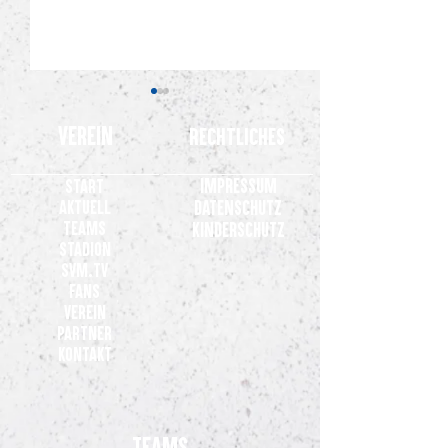
Verein
Rechtliches
Impressum
Start
Aktuell
Datenschutz
Teams
Kinderschutz
Stadion
Gemeinsames Statement der
+++ update +++ Son
SVM.TV
Clubs der 3. Liga
werden für den gu
Fans
versteigert
Verein
Partner
Kontakt
Teams