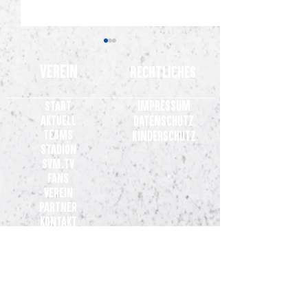
Verein
Rechtliches
Impressum
Start
Aktuell
Datenschutz
Teams
Kinderschutz
Stadion
Gelungene Generalprobe: SV
Gemeinsames State
SVM.TV
Meppen gewinnt 3:0 beim VfL
Clubs der 3. Liga
Fans
Osnabrück
Verein
Partner
Kontakt
Teams