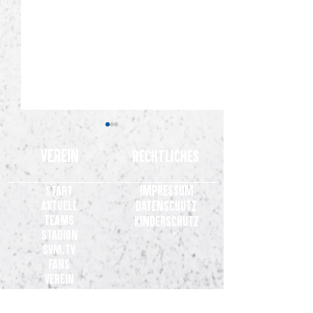
Verein
Rechtliches
Impressum
Start
Aktuell
Datenschutz
Teams
Kinderschutz
Stadion
Gelungene Generalprobe: SV
Gemeinsames State
SVM.TV
Meppen gewinnt 3:0 beim VfL
Clubs der 3. Liga
Fans
Osnabrück
Verein
Partner
Kontakt