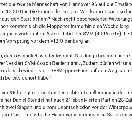
tet die zweite Mannschaft von Hannover 96 auf die Emsländ
 um 13:30 Uhr. Die Frage aller Fragen: Wer kommt nach so la
aus den Startlöchern? Nach recht bescheidenen Witterungsv
en konnten sich die Meppener immerhin eine Woche lang in 
onspiele vorbereiten. Aktuell führt der SVM (49 Punkte) die 
ten Vorsprung vor dem VfB Oldenburg an. 
h, dass es endlich wieder losgeht. Die Jungs brennen nach so
er“, erklärt SVM-Coach Beniermann. „Zudem dürfen wir uns 
euen, da sich wieder viele SV-Meppen-Fans auf den Weg nach
h bereits gehört habe.“
ver 96 belegt momentan den achten Tabellenrang in der Reg
ainer Daniel Stendel hat nach 21 absolvierten Partien 28 Zä
mit zwei Siegen und einem Unentschieden vor der Winterpause
agen. Davor musste die Hannover allerdings eine Serie von v