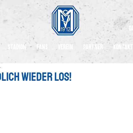
d
Stadion
Fans
Verein
Partner
Kontakt
.
lich wieder los!