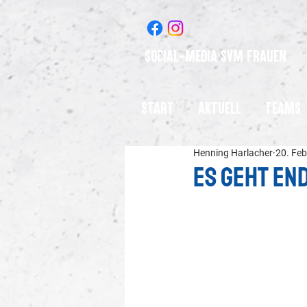
Social-Media SVM Frauen
Start
Aktuell
Teams
Henning Harlacher
20. Feb
Es geht end