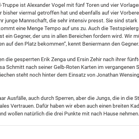
Truppe ist Alexander Vogel mit fünf Toren und vier Vorlagen
 bisher viermal getroffen hat und ebenfalls auf vier Vorbe
r junge Mannschaft, die sehr intensiv presst. Sie sind stark 
ommt eine Menge Tempo auf uns zu. Auch die Testspielerg
ist ein Gegner, der uns in allen Bereichen fordern wird. Wir 
ken auf den Platz bekommen“, kennt Beniermann den Gegner
 die gesperrten Erik Zenga und Ersin Zehir nach ihrer fünf
ssa Schmitt nach seiner Gelb-Roten Karten im vergangenen S
iechen steht noch hinter dem Einsatz von Jonathan Wensing.
ar Ausfälle, auch durch Sperren, aber die Jungs, die in die St
es Vertrauen. Dafür haben wir eben auch einen breiten Kad
nd wollen natürlich die drei Punkte mit nach Hause nehmen.