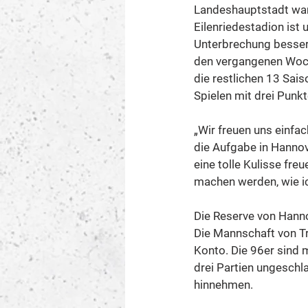
Landeshauptstadt war
Eilenriedestadion ist
Unterbrechung besser 
den vergangenen Woch
die restlichen 13 Sais
Spielen mit drei Punk
„Wir freuen uns einfac
die Aufgabe in Hannov
eine tolle Kulisse fr
machen werden, wie ic
Die Reserve von Hanno
Die Mannschaft von Tr
Konto. Die 96er sind 
drei Partien ungeschl
hinnehmen.