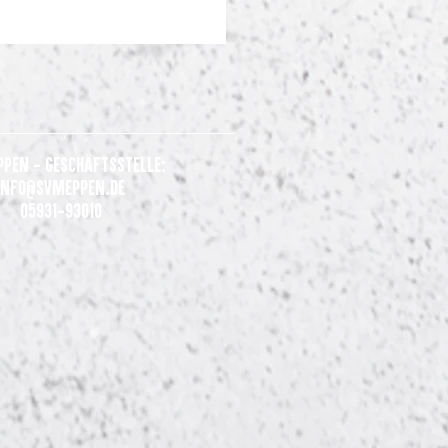
ppen - Geschäftsstelle:
Info@svmeppen.de
05931-93010
gene Generalprobe: SV
n gewinnt 3:0 beim VfL
rück