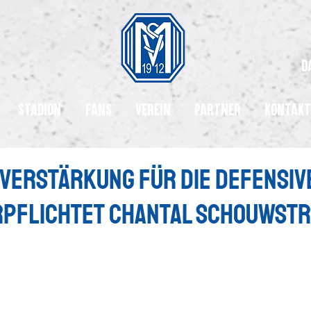
d
Stadion
Fans
Verein
Partner
Kontakt
Verstärkung für die Defensive
rpflichtet Chantal Schouwst