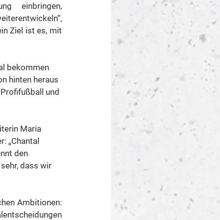
g einbringen, 
terentwickeln“, 
 Ziel ist es, mit 
ntal bekommen 
on hinten heraus 
Profifußball und 
terin Maria 
r: „Chantal 
ennt den 
sehr, dass wir 
hen Ambitionen: 
lentscheidungen 