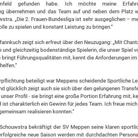
mfeld gefunden habe. Ich möchte meine Erfahrun
ng übernehmen und das Team auf und neben dem Platz wei
stra. „Die 2. Frauen-Bundesliga ist sehr ausgeglichen – mein
lle zu spielen und konstant Leistung zu bringen.“
fannkuch zeigt sich erfreut über den Neuzugang: „Mit Cha
e und gleichzeitig bodenständige Spielerin, die unser Spiel v
e bringt Führungsqualitäten mit, kennt die Anforderungen im 
helfen.“
pflichtung beteiligt war Meppens scheidende Sportliche Lei
d glücklich zeigt auch sie sich über den gelungenen Transfe
unser Profil - sie bringt eine große Portion Erfahrung mit, k
ist charakterlich ein Gewinn für jedes Team. Ich freue mich 
gemeinsam realisieren konnten.“
chouwstra bekräftigt der SV Meppen seine klaren sportlic
 erfolgreiche neue Saison werden mit durchdachten Persona