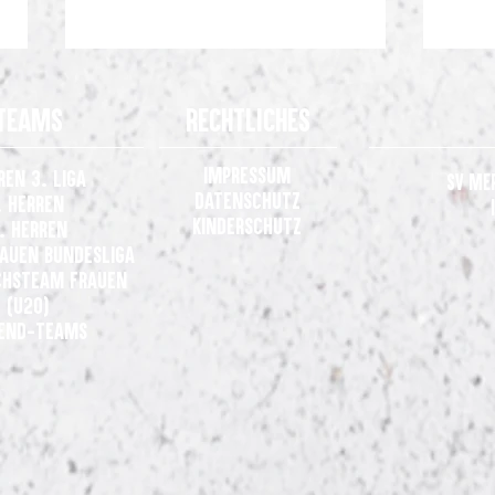
Teams
Rechtliches
Impressum
ren 3. Liga
SV Me
Datenschutz
. Herren
Kinderschutz
. Herren
rauen
Bundesliga
Auftakt nach Maß: SV Meppen
Gelun
hsteam Frauen
entführt drei Punkte aus
Meppe
(U20)
Andernach
Osnab
end-Teams