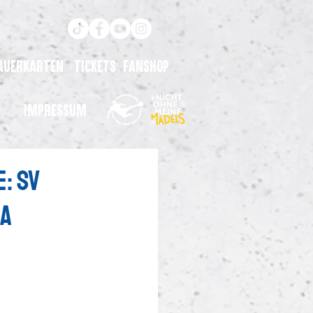
auerkarten
Tickets
Fanshop
Impressum
: SV
ra