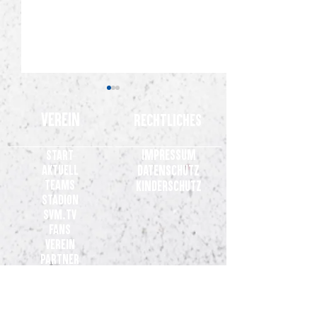
Verein
Rechtliches
Impressum
Start
Aktuell
Datenschutz
Teams
Kinderschutz
Stadion
2.000 Meppener im Rücken: SVM
Anne Bhagerath ve
SVM.TV
heiß auf den Drittliga-Start in
SV Meppen
Fans
Duisburg
Verein
Partner
Kontakt