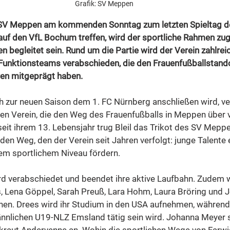
Grafik: SV Meppen 
SV Meppen am kommenden Sonntag zum letzten Spieltag der
auf den VfL Bochum treffen, wird der sportliche Rahmen zug
begleitet sein. Rund um die Partie wird der Verein zahlreic
Funktionsteams verabschieden, die den Frauenfußballstand
en mitgeprägt haben.
ich zur neuen Saison dem 1. FC Nürnberg anschließen wird, ve
den Verein, die den Weg des Frauenfußballs in Meppen über v
 seit ihrem 13. Lebensjahr trug Bleil das Trikot des SV Mepp
 den Weg, den der Verein seit Jahren verfolgt: junge Talente 
em sportlichem Niveau fördern.
rd verabschiedet und beendet ihre aktive Laufbahn. Zudem 
, Lena Göppel, Sarah Preuß, Lara Hohm, Laura Bröring und 
hen. Drees wird ihr Studium in den USA aufnehmen, während
ännlichen U19-NLZ Emsland tätig sein wird. Johanna Meyer s