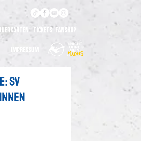
auerkarten
Tickets
Fanshop
Impressum
e: SV
innen