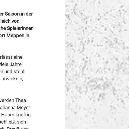
 Saison in der 
leich von 
he Spielerinnen 
ort Meppen in 
rlässt eine 
iele Jahre 
en und steht 
entwickeln, 
werden Thea 
Johanna Meyer 
 Hohm künftig 
chließt sich 