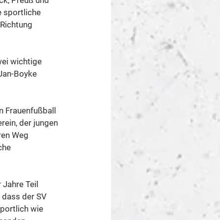
ck, Preuß und 
 sportliche 
 Richtung 
ei wichtige 
 Jan-Boyke 
n Frauenfußball 
rein, der jungen 
eren Weg 
che 
 Jahre Teil 
 dass der SV 
portlich wie 