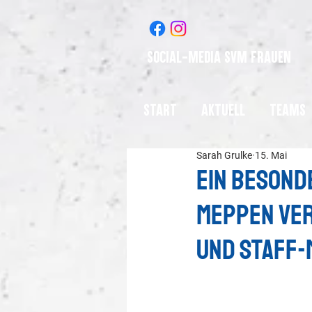
Social-Media SVM Frauen
Start
Aktuell
Teams
Sarah Grulke
15. Mai
Ein besond
Meppen ver
und Staff-