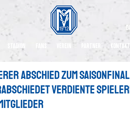
d
Stadion
Fans
Verein
Partner
Kontakt
erer Abschied zum Saisonfinal
abschiedet verdiente Spieler
Mitglieder