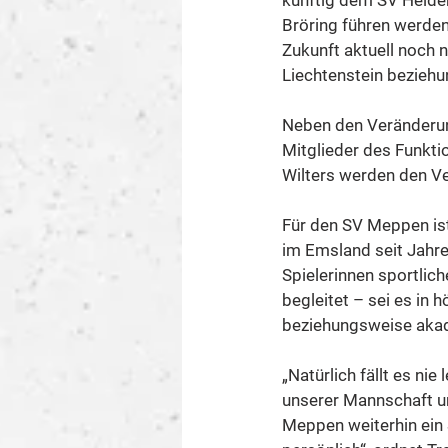
künftig dem SV Heidek
Bröring führen werden,
Zukunft aktuell noch n
Liechtenstein bezieh
Neben den Veränderun
Mitglieder des Funkti
Wilters werden den Ve
Für den SV Meppen ist
im Emsland seit Jahre
Spielerinnen sportlic
begleitet – sei es in 
beziehungsweise aka
„Natürlich fällt es ni
unserer Mannschaft un
Meppen weiterhin ein S