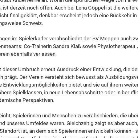
raut Andervenne an. Wohin die sportlichen Wege von Farwi
 ist derzeit noch offen. Auch bei Lena Göppel ist die weitere
icht final geklärt, denkbar erscheint jedoch eine Rückkehr in
ungsweise Schweiz.
gen im Spielerkader verabschiedet der SV Meppen auch zw
onsteams: Co-Trainerin Sandra Klaß sowie Physiotherapeut
rein ebenfalls verlassen.
 dieser Umbruch erneut Ausdruck einer Entwicklung, die de
n prägt. Der Verein versteht sich bewusst als Ausbildungsve
he Entwicklungsmöglichkeiten bietet und sie auf ihrem weit
höhere Spielklassen, in neue Lebensabschnitte oder in berufli
demische Perspektiven.
e leicht, Spielerinnen und Menschen zu verabschieden, die über
d unseres Umfeldes waren. Gleichzeitig zeigt es aber auch,
tandort ist, an dem sich Spielerinnen entwickeln können - s