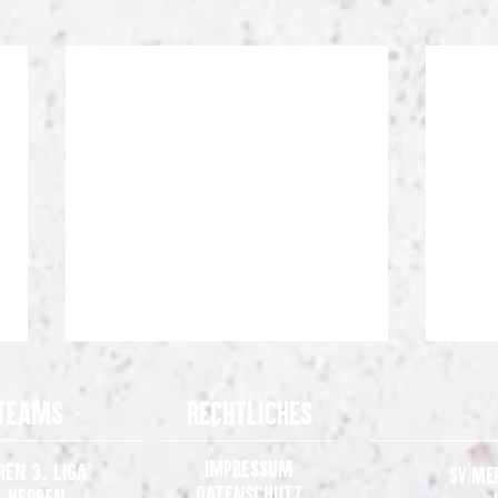
Teams
Rechtliches
Impressum
ren 3. Liga
SV Me
Datenschutz
. Herren