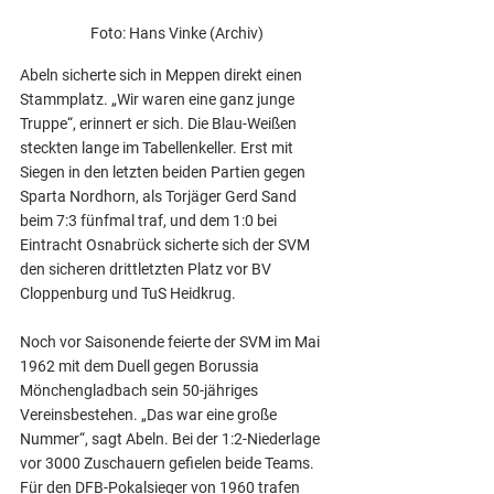
Foto: Hans Vinke (Archiv)
Abeln sicherte sich in Meppen direkt einen 
Stammplatz. „Wir waren eine ganz junge 
Truppe“, erinnert er sich. Die Blau-Weißen 
steckten lange im Tabellenkeller. Erst mit 
Siegen in den letzten beiden Partien gegen 
Sparta Nordhorn, als Torjäger Gerd Sand 
beim 7:3 fünfmal traf, und dem 1:0 bei 
Eintracht Osnabrück sicherte sich der SVM 
den sicheren drittletzten Platz vor BV 
Cloppenburg und TuS Heidkrug.
Noch vor Saisonende feierte der SVM im Mai 
1962 mit dem Duell gegen Borussia 
Mönchengladbach sein 50-jähriges 
Vereinsbestehen. „Das war eine große 
Nummer“, sagt Abeln. Bei der 1:2-Niederlage 
vor 3000 Zuschauern gefielen beide Teams. 
Für den DFB-Pokalsieger von 1960 trafen 