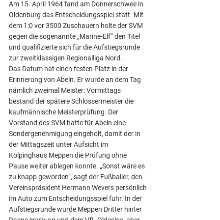
Am 15. April 1964 fand am Donnerschwee in 
Oldenburg das Entscheidungsspiel statt. Mit 
dem 1:0 vor 3500 Zuschauern holte der SVM 
gegen die sogenannte „Marine-Elf“ den Titel 
und qualifizierte sich für die Aufstiegsrunde 
zur zweitklassigen Regionalliga Nord.
Das Datum hat einen festen Platz in der 
Erinnerung von Abeln. Er wurde an dem Tag 
nämlich zweimal Meister: Vormittags 
bestand der spätere Schlossermeister die 
kaufmännische Meisterprüfung. Der 
Vorstand des SVM hatte für Abeln eine 
Sondergenehmigung eingeholt, damit der in 
der Mittagszeit unter Aufsicht im 
Kolpinghaus Meppen die Prüfung ohne 
Pause weiter ablegen konnte. „Sonst wäre es 
zu knapp geworden“, sagt der Fußballer, den 
Vereinspräsident Hermann Wevers persönlich 
im Auto zum Entscheidungsspiel fuhr. In der 
Aufstiegsrunde wurde Meppen Dritter hinter 
Raspo Harburg und dem VfL Oldesloe, aber 