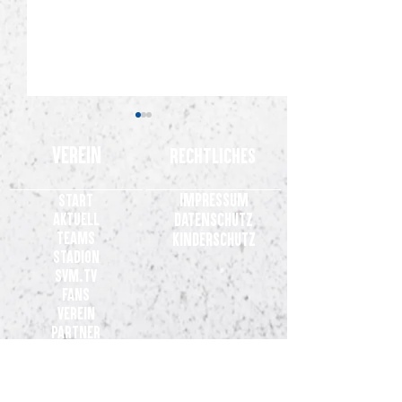
Verein
Rechtliches
Impressum
Start
Aktuell
Datenschutz
Teams
Kinderschutz
Stadion
Gelungene Generalprobe: SV
Gemeinsames State
SVM.TV
Meppen gewinnt 3:0 beim VfL
Clubs der 3. Liga
Fans
Osnabrück
Verein
Partner
Kontakt