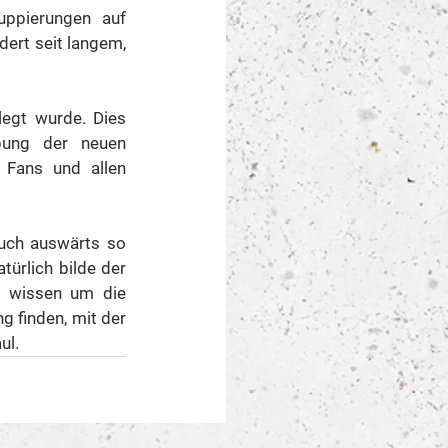
ppierungen auf 
ert seit langem, 
egt wurde. Dies 
bung der neuen 
Fans und allen 
uch auswärts so 
ürlich bilde der 
r wissen um die 
 finden, mit der 
ul.