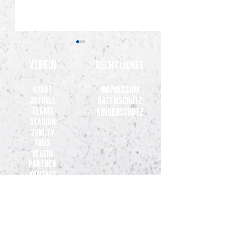
Verein
Rechtliches
Impressum
Start
Aktuell
Datenschutz
Teams
Kinderschutz
Stadion
2.000 Meppener im Rücken: SVM
Gelungene General
SVM.TV
heiß auf den Drittliga-Start in
Meppen gewinnt 3:0 
Fans
Duisburg
Osnabrück
Verein
Partner
Kontakt
Teams