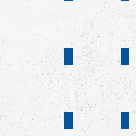
2019/20
2019/
14. Spieltag
12. S
Saison
Saiso
2019/2020
2019/
4.Spieltag
1. Sp
Saison
Saiso
2019/20
2019/