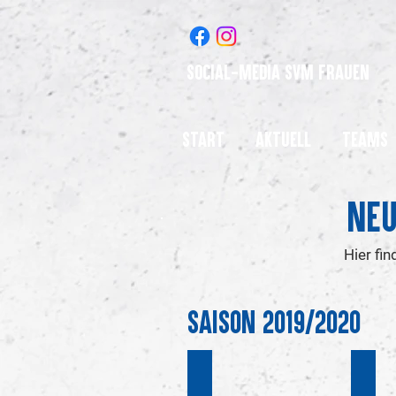
Social-Media SVM Frauen
Start
Aktuell
Teams
Neu
Hier fi
Saison 2019/2020
Sonderausgabe
24. S
Saison
Saiso