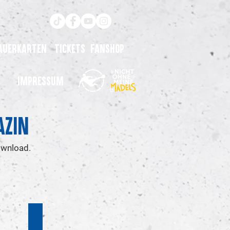
auerkarten
Tickets
Fanshop
Impressum
azin
ownload.
16. Spieltag
Saison