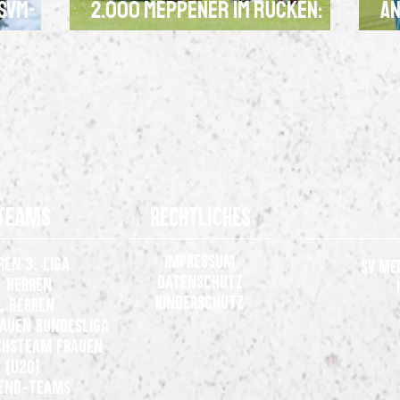
 SVM-
2.000 Meppener im Rücken:
An
en
SVM heiß auf den Drittliga-
de
Start in Duisburg
Teams
Rechtliches
Impressum
ren 3. Liga
SV Me
Datenschutz
. Herren
Kinderschutz
. Herren
rauen
Bundesliga
hsteam Frauen
(U20)
end-Teams