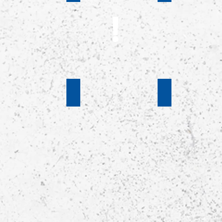
20
2019/2020
2019/20
!
pieltag
10. Spieltag
8.Spieltag
n
Saison
Saison
20
2019/20
2019/20
ieltag
n
20