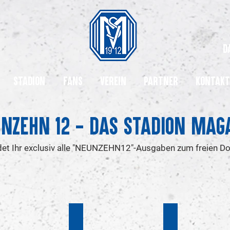
d
Stadion
Fans
Verein
Partner
Kontakt
nzehn 12 - Das Stadion Mag
ndet Ihr exclusiv alle "NEUNZEHN12"-Ausgaben zum freien D
pieltag
21. & 22. Spieltag
18. Spieltag
n
Saison
Saison