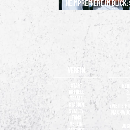
Heimpremiere im Blick:
Frauen wollen nächst
Dreier
Verein
Start
Her
Aktuell
2
Teams
3
Stadion
Zweite F
SVM.TV
Nachwuc
Fans
Verein
Jug