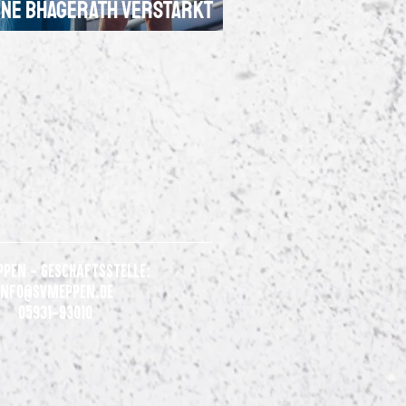
ne Bhagerath verstärkt
n SV Meppen
ppen - Geschäftsstelle:
Info@svmeppen.de
05931-93010