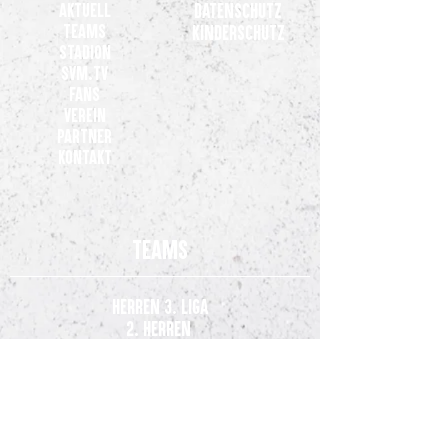
Aktuell
Datenschutz
Teams
Kinderschutz
Stadion
SVM.TV
Fans
Verein
Partner
Kontakt
Teams
Herren 3. Liga
2. Herren
3. Herren
Zweite Frauen
Bundesliga
Nachwuchsteam Frauen (U20)
Jugend-Teams