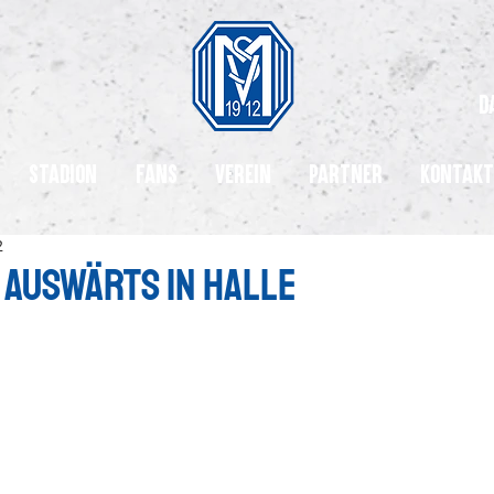
d
Stadion
Fans
Verein
Partner
Kontakt
2
 Auswärts in Halle