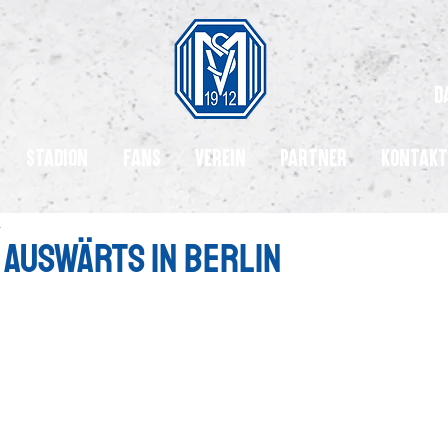
d
Stadion
Fans
Verein
Partner
Kontakt
2
 Auswärts in BErlin