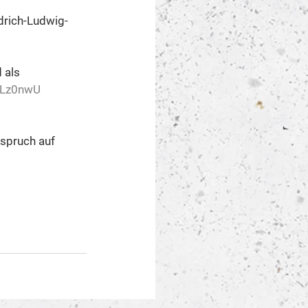
drich-Ludwig-
 als 
/3Lz0nwU
nspruch auf 