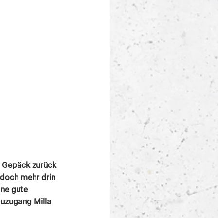
m Gepäck zurück 
edoch mehr drin 
ne gute 
euzugang Milla 