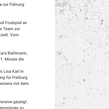
e zur Führung 
uf Foulspiel an 
hr Team zur 
zielt. Vom 
Kara Bathmann, 
1. Minute die 
Lisa Karl in 
ng für Freiburg 
testens mit dem 
fensive gezeigt. 
e ummünzen zu 