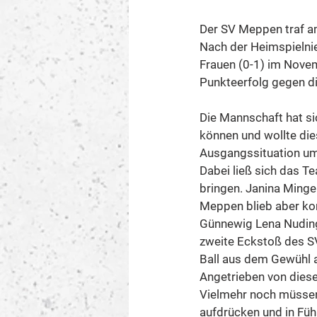
Der SV Meppen traf am
Nach der Heimspielni
Frauen (0-1) im Novem
Punkteerfolg gegen di
Die Mannschaft hat sic
können und wollte die
Ausgangssituation um 
Dabei ließ sich das T
bringen. Janina Minge 
Meppen blieb aber kon
Günnewig Lena Nuding 
zweite Eckstoß des SV
Ball aus dem Gewühl au
Angetrieben von diese
Vielmehr noch müssen 
aufdrücken und in Füh