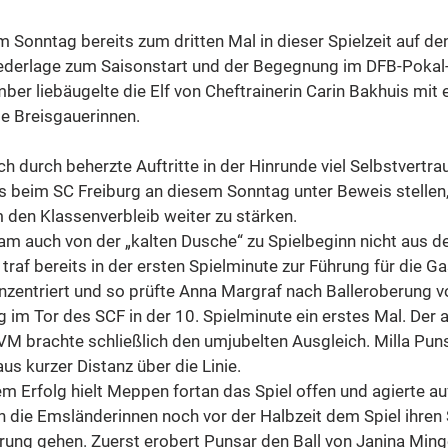
 Sonntag bereits zum dritten Mal in dieser Spielzeit auf den
ederlage zum Saisonstart und der Begegnung im DFB-Pokal-A
ber liebäugelte die Elf von Cheftrainerin Carin Bakhuis mit 
e Breisgauerinnen. 
h durch beherzte Auftritte in der Hinrunde viel Selbstvertra
s beim SC Freiburg an diesem Sonntag unter Beweis stellen,
den Klassenverbleib weiter zu stärken. 
eam auch von der „kalten Dusche“ zu Spielbeginn nicht aus d
traf bereits in der ersten Spielminute zur Führung für die G
zentriert und so prüfte Anna Margraf nach Balleroberung v
im Tor des SCF in der 10. Spielminute ein erstes Mal. Der 
M brachte schließlich den umjubelten Ausgleich. Milla Pun
s kurzer Distanz über die Linie.
m Erfolg hielt Meppen fortan das Spiel offen und agierte a
die Emsländerinnen noch vor der Halbzeit dem Spiel ihren
rung gehen. Zuerst erobert Punsar den Ball von Janina Ming