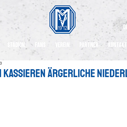
d
Stadion
Fans
Verein
Partner
Kontakt
23
 kassieren ärgerliche Niederl