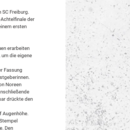
 SC Freiburg. 
chtelfinale der 
einem ersten 
uen erarbeiten 
 um die eigene 
er Fassung 
astgeberinnen. 
on Noreen 
anschließende 
sar drückte den 
uf Augenhöhe. 
 Stempel 
e. Den 