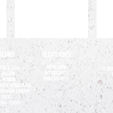
Teams
Rechtliches
Impressum
ren 3. Liga
SV Me
Datenschutz
. Herren
Kinderschutz
. Herren
rauen
Bundesliga
2.000 Meppener im Rücken: SVM
Anne 
hsteam Frauen
heiß auf den Drittliga-Start in
Mepp
(U20)
Duisburg
end-Teams