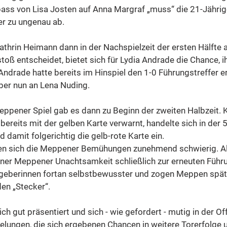
ss von Lisa Josten auf Anna Margraf „muss“ die 21-Jährig
er zu ungenau ab. 
athrin Heimann dann in der Nachspielzeit der ersten Hälfte a
toß entscheidet, bietet sich für Lydia Andrade die Chance, i
Andrade hatte bereits im Hinspiel den 1-0 Führungstreffer er
aber nun an Lena Nuding.
ppener Spiel gab es dann zu Beginn der zweiten Halbzeit. 
 bereits mit der gelben Karte verwarnt, handelte sich in der 5
damit folgerichtig die gelb-rote Karte ein. 
ten sich die Meppener Bemühungen zunehmend schwierig. Als 
iner Meppener Unachtsamkeit schließlich zur erneuten Führu
astgeberinnen fortan selbstbewusster und zogen Meppen spä
den „Stecker“. 
ch gut präsentiert und sich - wie gefordert - mutig in der Of
 gelungen, die sich ergebenen Chancen in weitere Torerfolg