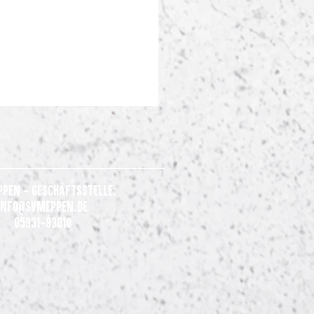
ppen - Geschäftsstelle:
Info@svmeppen.de
05931-93010
Bhagerath verstärkt den SV
en