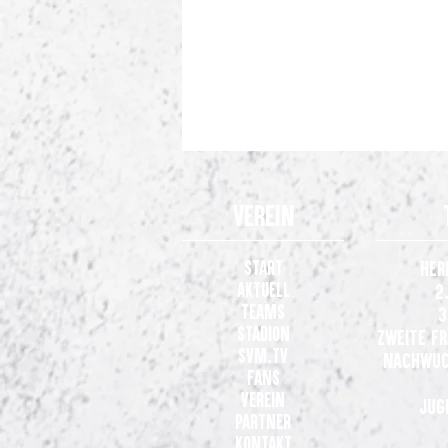
Verein
Start
Her
Aktuell
2
Teams
3
Stadion
Zweite F
Heimpremiere im Blick: SVM-Frauen
SVM.TV
Nachwuc
wollen nächsten Dreier
Fans
Verein
Jug
Partner
Kontakt