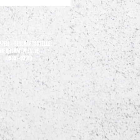
ppen - Geschäftsstelle:
Info@svmeppen.de
05931-93010
nsames Statement der Clubs
 Liga