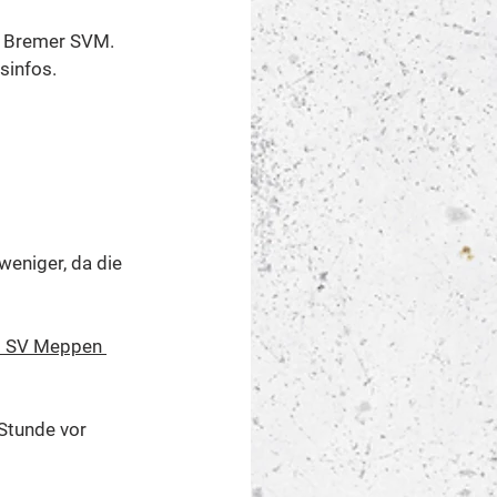
m Bremer SVM. 
sinfos. 
eniger, da die 
 : SV Meppen 
 Stunde vor 