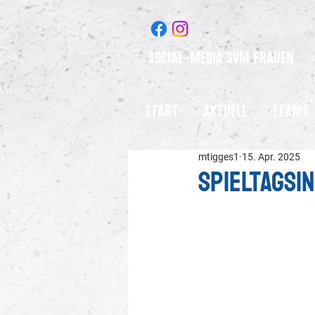
Social-Media SVM Frauen
Start
Aktuell
Teams
mtigges1
15. Apr. 2025
Spieltagsi