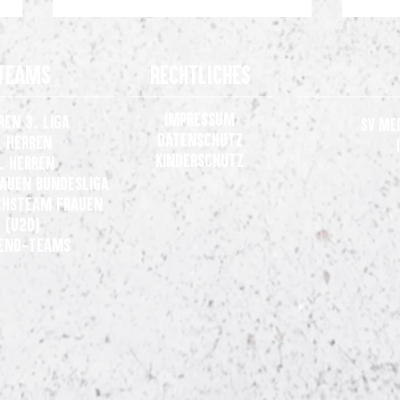
Teams
Rechtliches
Impressum
ren 3. Liga
SV Me
Datenschutz
. Herren
Kinderschutz
. Herren
rauen
Bundesliga
Gelungene Generalprobe: SV
Gemei
hsteam Frauen
Meppen gewinnt 3:0 beim VfL
der 3.
(U20)
Osnabrück
end-Teams