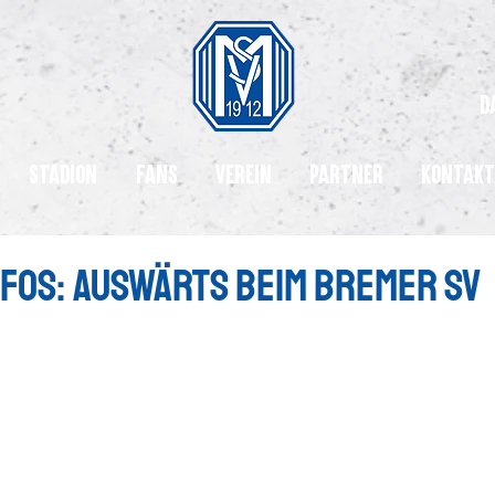
d
Stadion
Fans
Verein
Partner
Kontakt
nfos: AUswärts beim Bremer SV