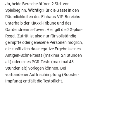
Ja, 
beide Bereiche öffnen 2 Std. vor 
Spielbeginn. 
Wichtig:
 Für die Gäste in den 
Räumlichkeiten des Einhaus-VIP-Bereichs 
unterhalb der KiKxxl-Tribüne und des 
Gardendreams-Tower: Hier gilt die 2G-plus-
Regel. Zutritt ist also nur für vollständig 
geimpfte oder genesene Personen möglich, 
die zusätzlich das negative Ergebnis eines 
Antigen-Schnelltests (maximal 24 Stunden 
alt) oder eines PCR-Tests (maximal 48 
Stunden alt) vorlegen können. Bei 
vorhandener Auffrischimpfung (Booster-
Impfung) entfällt die Testpflicht.
Formular zur Kontaktnachverfolgung - Vorlage
.pdf
PDF herunterladen • 45KB